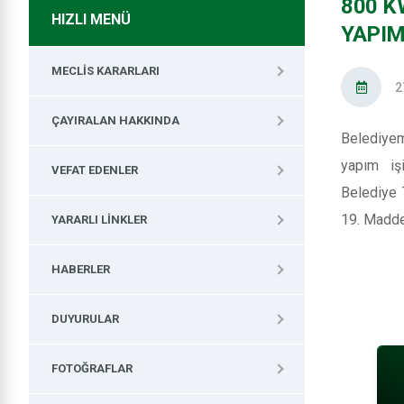
800 K
HIZLI MENÜ
YAPIM 
MECLIS KARARLARI
2
ÇAYIRALAN HAKKINDA
Belediyem
yapım iş
VEFAT EDENLER
Belediye 
19. Maddes
YARARLI LINKLER
HABERLER
DUYURULAR
FOTOĞRAFLAR