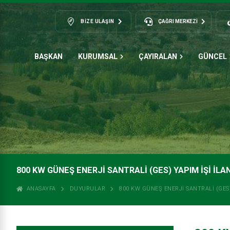
BIZE ULAŞIN
ÇAĞRI MERKEZİ
BAŞKAN
KURUMSAL
ÇAYIRALAN
GÜNCEL
800 KW GÜNEŞ ENERJİ SANTRALİ (GES) YAPIM İŞİ İLAN
ANASAYFA
DUYURULAR
800 KW GÜNEŞ ENERJİ SANTRALİ (GES)