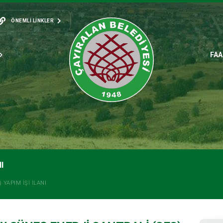
ÖNEMLI LINKLER
FAA
I
 YAPIM İŞİ İLANI