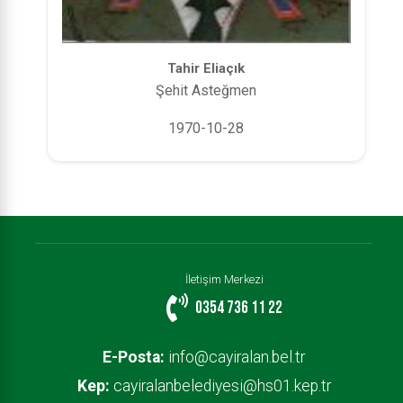
Tahir Eliaçık
Şehit Asteğmen
1970-10-28
İletişim Merkezi
0354 736 11 22
E-Posta:
info@cayiralan.bel.tr
Kep:
cayiralanbelediyesi@hs01.kep.tr