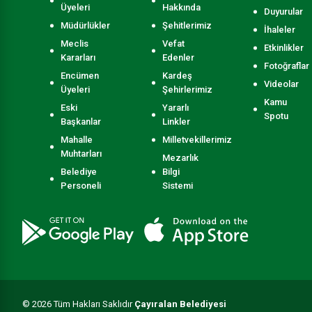
Üyeleri
Hakkında
Duyurular
Müdürlükler
Şehitlerimiz
İhaleler
Meclis
Vefat
Etkinlikler
Kararları
Edenler
Fotoğraflar
Encümen
Kardeş
Videolar
Üyeleri
Şehirlerimiz
Kamu
Eski
Yararlı
Spotu
Başkanlar
Linkler
Mahalle
Milletvekillerimiz
Muhtarları
Mezarlık
Belediye
Bilgi
Personeli
Sistemi
© 2026 Tüm Hakları Saklıdır
Çayıralan Belediyesi