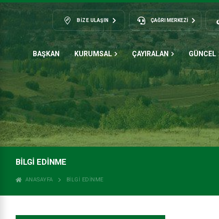
BIZE ULAŞIN
ÇAĞRI MERKEZİ
BAŞKAN
KURUMSAL
ÇAYIRALAN
GÜNCEL
BİLGİ EDİNME
ANASAYFA
BİLGİ EDİNME