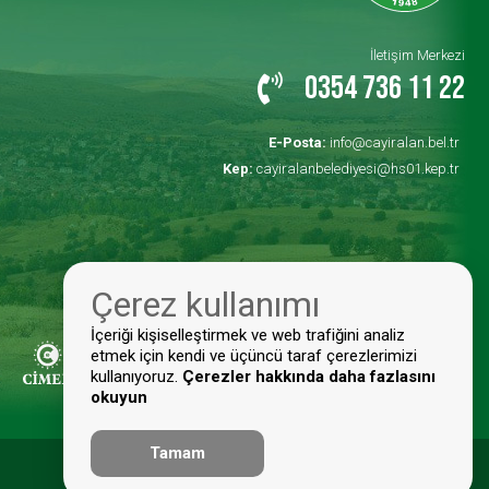
İletişim Merkezi
0354 736 11 22
E-Posta:
info@cayiralan.bel.tr
Kep:
cayiralanbelediyesi@hs01.kep.tr
Çerez kullanımı
İçeriği kişiselleştirmek ve web trafiğini analiz
etmek için kendi ve üçüncü taraf çerezlerimizi
kullanıyoruz.
Çerezler hakkında daha fazlasını
okuyun
Tamam