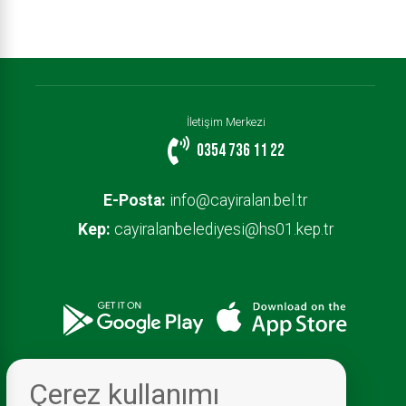
İletişim Merkezi
0354 736 11 22
E-Posta:
info@cayiralan.bel.tr
Kep:
cayiralanbelediyesi@hs01.kep.tr
Çerez kullanımı