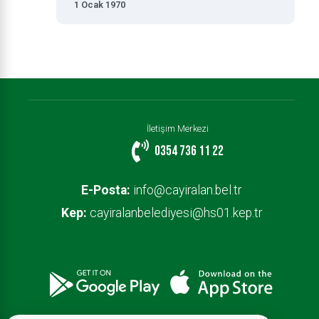
1 Ocak 1970
İletişim Merkezi
0354 736 11 22
E-Posta:
info@cayiralan.bel.tr
Kep:
cayiralanbelediyesi@hs01.kep.tr