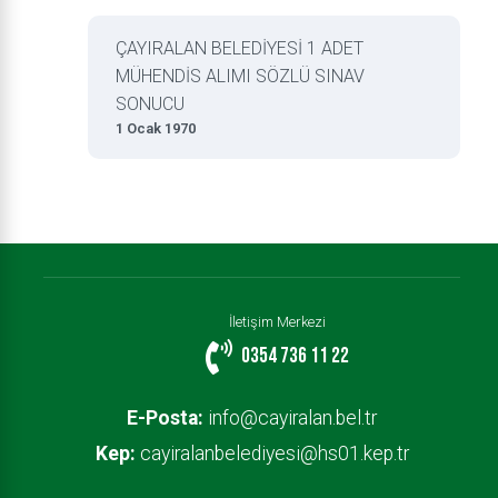
ÇAYIRALAN BELEDİYESİ 1 ADET
MÜHENDİS ALIMI SÖZLÜ SINAV
SONUCU
1 Ocak 1970
İletişim Merkezi
0354 736 11 22
E-Posta:
info@cayiralan.bel.tr
Kep:
cayiralanbelediyesi@hs01.kep.tr