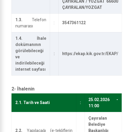
ÇAYIRALAN / YOZGAT 66600
ÇAYIRALAN/YOZGAT
1.3.
Telefon
:
3547361122
numarası
1.4.
İhale
dokümanının
görülebileceği
:
https://ekap.kik.gov.tr/EKAP/
ve
indirilebileceği
internet sayfası
2- İhalenin
25.02.2026 -
2.1.
Tarih ve Saati
:
11:00
Çayıralan
Belediye
2.2.
Yapılacağı (e-tekliflerin
Başkanlığı