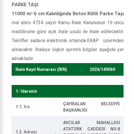
PARKE TAŞI
11000 m² 6 cm Kalınlığında Beton Kilitli Parke Taşı
mal alımı 4734 sayılı Kamu İhale Kanununun 19 uncu
maddesine göre açık ihale usulü ile ihale edilecektir.
Teklifler sadece elektronik ortamda EKAP üzerinden
alınacaktır. İhaleye ilişkin ayrıntılı bilgiler aşağıda yer
almaktadır:
İhale Kayıt Numarası (İKN)
:
2026/149069
1- İdarenin
ÇAYIRALAN BELEDİYE
1.1.
Adı
:
BAŞKANLIĞI
AVCILAR MAHALLESİ
ATATÜRK CADDESİ NO:8
1.2.
Adresi
: